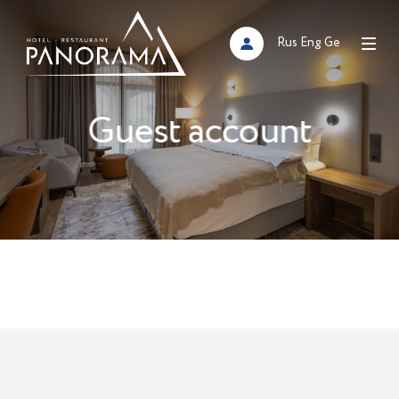
Rus
Eng
Ge
Guest account